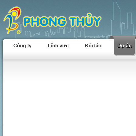
Công ty
Lĩnh vực
Đối tác
Dự án