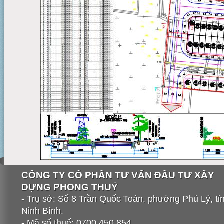
CÔNG TY CỔ PHẦN TƯ VẤN ĐẦU TƯ XÂY
DỰNG PHONG THUỶ
- Trụ sở: Sổ 8 Trần Quốc Toản, phường Phủ Lý, tỉ
Ninh Bình.
- Mã số thuế: 0700.450.854