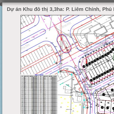
Tổng quan công ty
Dự án Khu đô thị 3,3ha: P. Liêm Chính, Phủ
Cơ cấu tổ chức
Năng lực nhân sự