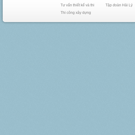
dựng
kiểm định chất lượng
Tư vấn thiết kế và thi
Tập đoàn Hải Lý
công trình
công kiến trúc nội
Thi công xây dựng
ngoại thất
công trình