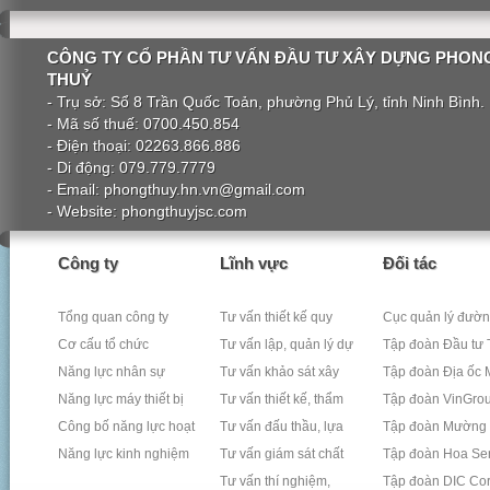
Tổng quan công ty
CÔNG TY CỔ PHẦN TƯ VẤN ĐẦU TƯ XÂY DỰNG PHON
Cơ cấu tổ chức
THUỶ
Năng lực nhân sự
- Trụ sở: Sổ 8 Trần Quốc Toản, phường Phủ Lý, tỉnh Ninh Bình.
- Mã số thuế: 0700.450.854
- Điện thoại: 02263.866.886
- Di động: 079.779.7779
- Email: phongthuy.hn.vn@gmail.com
- Website: phongthuyjsc.com
Công ty
Lĩnh vực
Đối tác
Tổng quan công ty
Tư vấn thiết kế quy
Cục quản lý đườn
Cơ cấu tổ chức
hoạch xây dựng
Tư vấn lập, quản lý dự
1
Tập đoàn Đầu tư 
Năng lực nhân sự
án đầu tư xây dựng
Tư vấn khảo sát xây
Lộc
Tập đoàn Địa ốc
Năng lực máy thiết bị
dựng công trình
Tư vấn thiết kế, thẩm
Hùng
Tập đoàn VinGro
Công bố năng lực hoạt
tra thiết kế, dự toán xây
Tư vấn đấu thầu, lựa
Tập đoàn Mường
động thí nghiệm
Năng lực kinh nghiệm
dựng
chọn nhà thầu xây
Tư vấn giám sát chất
Thanh
Tập đoàn Hoa Se
dựng
lượng công trình xây
Tư vấn thí nghiệm,
Tập đoàn DIC Co