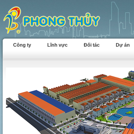
Công ty
Lĩnh vực
Đối tác
Dự án